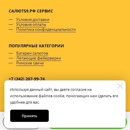
САЛЮТ59.РФ
СЕРВИС
Условия доставки
Условия оплаты
Политика конфиденциальности
ПОПУЛЯРНЫЕ
КАТЕГОРИИ
Батареи салютов
Летающие фейерверки
Римские свечи
+7 (342) 207-99-74
c 8 до 18:00; Сб с 9 до 16; Вс - выходной
Используя данный сайт, вы даете согласие на
использование файлов cookie, помогающих нам сделать его
+7 (922) 35-666-13
удобнее для вас.
c 8 до 21:00 без выходных
Andronov2004@mail.ru
mail:
Принять
В корзину
1
101 руб.