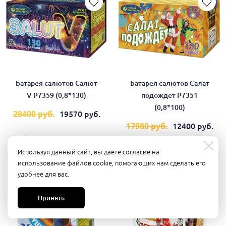
Батарея салютов Салют
Батарея салютов Салат
V Р7359 (0,8*130)
подождет Р7351
(0,8*100)
19570 руб.
28400 руб.
12400 руб.
17980 руб.
в корзину
в корзину
Используя данный сайт, вы даете согласие на
использование файлов cookie, помогающих нам сделать его
удобнее для вас.
Новинка
Принять