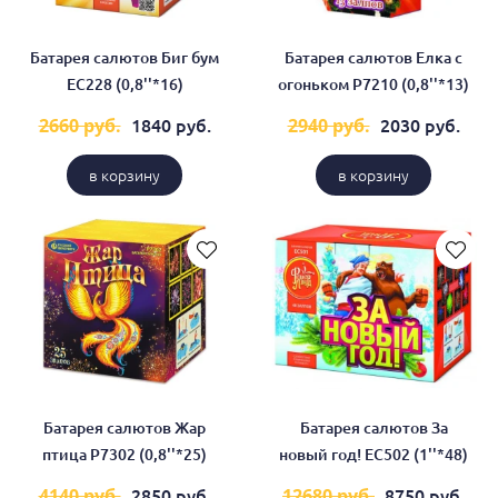
Батарея салютов Биг бум
Батарея салютов Елка с
ЕС228 (0,8''*16)
огоньком Р7210 (0,8''*13)
1840 руб.
2030 руб.
2660 руб.
2940 руб.
в корзину
в корзину
Батарея салютов Жар
Батарея салютов За
птица Р7302 (0,8''*25)
новый год! ЕС502 (1''*48)
2850 руб.
8750 руб.
4140 руб.
12680 руб.