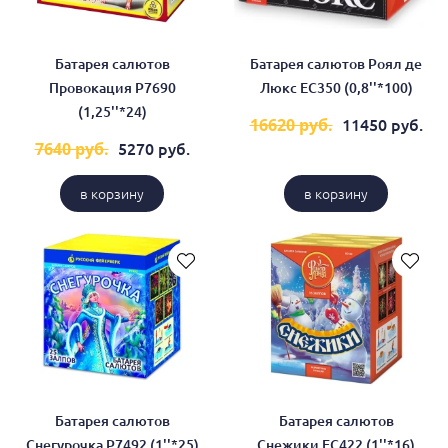
Батарея салютов
Батарея салютов Роял де
Провокация Р7690
Люкс ЕС350 (0,8''*100)
(1,25''*24)
11450 руб.
16620 руб.
5270 руб.
7640 руб.
в корзину
в корзину
Батарея салютов
Батарея салютов
Снегурочка Р7492 (1''*25)
Снежики ЕС422 (1''*16)